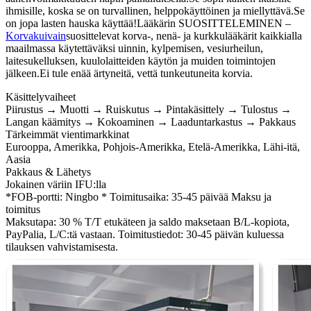
ihmisille, koska se on turvallinen, helppokäyttöinen ja miellyttävä.Se
on jopa lasten hauska käyttää!Lääkärin SUOSITTELEMINEN –
Korvakuivain
suosittelevat korva-, nenä- ja kurkkulääkärit kaikkialla
maailmassa käytettäväksi uinnin, kylpemisen, vesiurheilun,
laitesukelluksen, kuulolaitteiden käytön ja muiden toimintojen
jälkeen.Ei tule enää ärtyneitä, vettä tunkeutuneita korvia.
Käsittelyvaiheet
Piirustus → Muotti → Ruiskutus → Pintakäsittely → Tulostus →
Langan käämitys → Kokoaminen → Laaduntarkastus → Pakkaus
Tärkeimmät vientimarkkinat
Eurooppa, Amerikka, Pohjois-Amerikka, Etelä-Amerikka, Lähi-itä,
Aasia
Pakkaus & Lähetys
Jokainen väriin IFU:lla
*FOB-portti: Ningbo * Toimitusaika: 35-45 päivää Maksu ja
toimitus
Maksutapa: 30 % T/T etukäteen ja saldo maksetaan B/L-kopiota,
PayPalia, L/C:tä vastaan. Toimitustiedot: 30-45 päivän kuluessa
tilauksen vahvistamisesta.