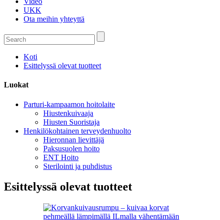
Video
UKK
Ota meihin yhteyttä
Koti
Esittelyssä olevat tuotteet
Luokat
Parturi-kampaamon hoitolaite
Hiustenkuivaaja
Hiusten Suoristaja
Henkilökohtainen terveydenhuolto
Hieronnan lievittäjä
Paksusuolen hoito
ENT Hoito
Sterilointi ja puhdistus
Esittelyssä olevat tuotteet