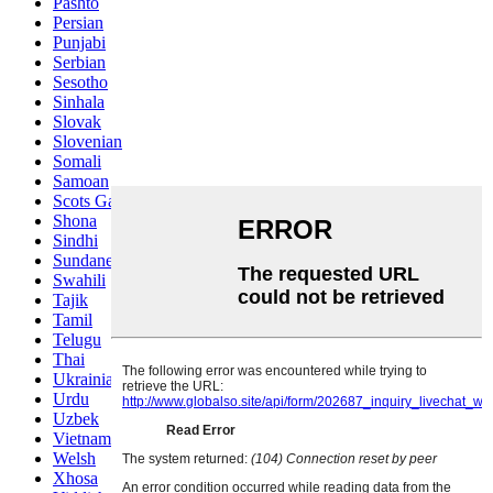
Pashto
Persian
Punjabi
Serbian
Sesotho
Sinhala
Slovak
Slovenian
Somali
Samoan
Scots Gaelic
Shona
Sindhi
Sundanese
Swahili
Tajik
Tamil
Telugu
Thai
Ukrainian
Urdu
Uzbek
Vietnamese
Welsh
Xhosa