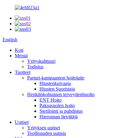
English
Koti
Meistä
Yrityskulttuuri
Todistus
Tuotteet
Parturi-kampaamon hoitolaite
Hiustenkuivaaja
Hiusten Suoristaja
Henkilökohtainen terveydenhuolto
ENT Hoito
Paksusuolen hoito
Sterilointi ja puhdistus
Hieronnan lievittäjä
Uutiset
Yrityksen uutiset
Teollisuuden uutisia