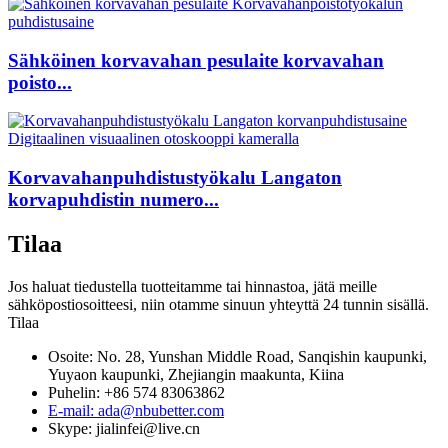
Sähköinen korvavahan pesulaite korvavahan
poisto...
Korvavahanpuhdistustyökalu Langaton
korvapuhdistin numero...
Tilaa
Jos haluat tiedustella tuotteitamme tai hinnastoa, jätä meille
sähköpostiosoitteesi, niin otamme sinuun yhteyttä 24 tunnin sisällä.
Tilaa
Osoite: No. 28, Yunshan Middle Road, Sanqishin kaupunki,
Yuyaon kaupunki, Zhejiangin maakunta, Kiina
Puhelin: +86 574 83063862
E-mail: ada@nbubetter.com
Skype: jialinfei@live.cn