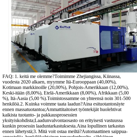
FAQ: 1. keitä me olemme?Toimimme Zhejiangissa, Kiinassa,
vuodesta 2020 alkaen, myymme Itä-Eurooppaan (40,00%),
Kotimaan markkinoille (20,00%), Pohjois-Amerikkaan (12,00%),
Keski-itään (8,00%), Etelä-Amerikkaan (8,00%), Afrikkaan (5,00
%), Itä-Aasia (5,00 %).Toimistossamme on yhteensä noin 301-500
henkilöä.2. Kuinka voimme taata laadun?Aina esituotantonäyte
ennen massatuotantoa;Ammattitaitoiset työntekijät huolehtivat
kaikista tuotanto- ja pakkausprosessien
yksityiskohdista;Laadunvalvontaosasto on erityisesti vastuussa
kunkin prosessin laaduntarkastuksesta.Aina lopullinen tarkastus
ennen lähetystä;3. Mitä voit ostaa meiltä?Automaattinen saippua-
annostelija, henkilökohtainen terveydenhuolto, sähköinen