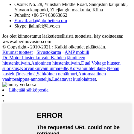
Osoite: No. 28, Yunshan Middle Road, Sanqishin kaupunki,
Yuyaon kaupunki, Zhejiangin maakunta, Kiina
Puhelin: +86 574 83063862
E-mail: ada@nbubetter.com
Skype: jialinfei@live.cn
Jos olet kiinnostunut lääketieteellisistä tuotteista, käy osoitteessa:
www.albertnovosino.com
© Copyright - 2010-2021 : Kaikki oikeudet pidätetään.
Kuumat tuotteet
-
Sivustokartta
-
AMP mobiili
Dc Motor hiustenkuivain
,
Kahden jännitteen
hiustenkuivain
,
Anioninen hiustenkuivain
,
Dual Voltage hiusten
suoristus
,
Korvankuivain uimareille
,
Korvahuuhtelulaite
,
Nenän
kastelujärjestelmä
,
Sähköinen nenäimuri
,
Automaattinen
vaahtosaippua-annostelija
,
Ladattavat kuulolaitteet
,
Lähettää sähköpostia
x