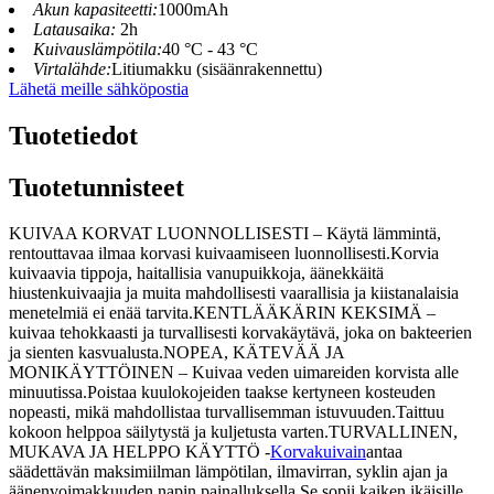
Akun kapasiteetti:
1000mAh
Latausaika:
2h
Kuivauslämpötila:
40 °C - 43 °C
Virtalähde:
Litiumakku (sisäänrakennettu)
Lähetä meille sähköpostia
Tuotetiedot
Tuotetunnisteet
KUIVAA KORVAT LUONNOLLISESTI – Käytä lämmintä,
rentouttavaa ilmaa korvasi kuivaamiseen luonnollisesti.Korvia
kuivaavia tippoja, haitallisia vanupuikkoja, äänekkäitä
hiustenkuivaajia ja muita mahdollisesti vaarallisia ja kiistanalaisia ​​
menetelmiä ei enää tarvita.KENTLÄÄKÄRIN KEKSIMÄ –
kuivaa tehokkaasti ja turvallisesti korvakäytävä, joka on bakteerien
ja sienten kasvualusta.NOPEA, KÄTEVÄÄ JA
MONIKÄYTTÖINEN – Kuivaa veden uimareiden korvista alle
minuutissa.Poistaa kuulokojeiden taakse kertyneen kosteuden
nopeasti, mikä mahdollistaa turvallisemman istuvuuden.Taittuu
kokoon helppoa säilytystä ja kuljetusta varten.TURVALLINEN,
MUKAVA JA HELPPO KÄYTTÖ -
Korvakuivain
antaa
säädettävän maksimiilman lämpötilan, ilmavirran, syklin ajan ja
äänenvoimakkuuden napin painalluksella.Se sopii kaiken ikäisille