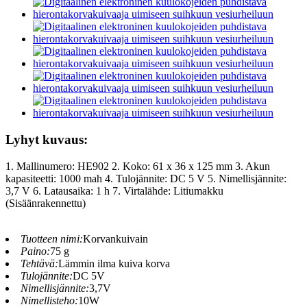
Lyhyt kuvaus:
1. Mallinumero: HE902 2. Koko: 61 x 36 x 125 mm 3. Akun
kapasiteetti: 1000 mah 4. Tulojännite: DC 5 V 5. Nimellisjännite:
3,7 V 6. Latausaika: 1 h 7. Virtalähde: Litiumakku
(Sisäänrakennettu)
Tuotteen nimi:
Korvankuivain
Paino:
75 g
Tehtävä:
Lämmin ilma kuiva korva
Tulojännite:
DC 5V
Nimellisjännite:
3,7V
Nimellisteho:
10W