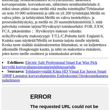
korvanpesulaite, korvankuivain, sähköinen nenähuuhtelulaite.4.
miksi sinun pitäisi ostaa meiltä eikä muilta toimittajilta?Tehdasalue
on noin 10 000 neliömetriä ja sillä on yli 200 työntekijää.Meillä on
vahva johto- ja kehitystiimi.Meillä on vahva tuotekehitys- ja
prosessikehityskyky, ja meillä on 20 suunnitteluinsinööriä.5. mitä
palveluita voimme tarjota?Hyväksytyt toimitusehdot: FOB, EXW,
FCA, pikatoimitus； Hyväksytyn maksun valuutta:
nolla;Hyväksytty maksutyyppi: T/T,L/C;Puhuttu kieli: Englanti 6,
Kuinka saan näytteitä?Meillä on kunnia tarjota sinulle näytteitä.
Koska tuote sisältää sisäänrakennetun litiumakun, se on kuljetettava
ulkomaille Hongkongin kautta, ja rahti on maksettava etukäteen,
joten kerro meille osoitteesi ja toimituskulut arvioitu
Edellinen:
Electric Safe Professional Smart Ear Wax Pick
kevyellä korvavahanpoistoainepuhdistussarjalla
Seuraava:
Tehdasmyymälät Kiina HD Visual Ear Spoon Smart
1080P Langaton korvavahanpoisto Endoskooppi Otoskooppikamera
puhelimeen