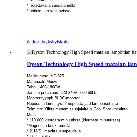
*Irrotettavalla suodattimella
*Ionitoiminto valittavissa
tiedustelu
yksityiskohta
Dyson Technology High Speed ​​matalan läm
Mallinumero: HD-525
Materiaali: Muovi
Teho: 1400-1800W
Jännite ja taajuus: 220-240V ~ 50-60Hz
Moottorityyppi: BLDC-moottori
Nopeus ja lämmitys: 2 nopeutta ja 3 lämpöasetusta
Toiminto: Ylikuumenemissuojalaite & Cool Shot -toiminto
Muut:
* 110 000 kierrosta minuutissa (kierrosta minuutissa)
*Magneetin keskittimellä
* 21M/S ilmavirtausnopeudella
* LED-valolla