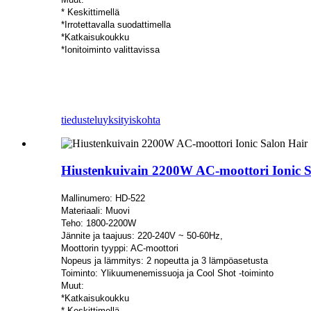
* Keskittimellä
*Irrotettavalla suodattimella
*Katkaisukoukku
*Ionitoiminto valittavissa
tiedustelu
yksityiskohta
Hiustenkuivain 2200W AC-moottori Ionic Sa
Mallinumero: HD-522
Materiaali: Muovi
Teho: 1800-2200W
Jännite ja taajuus: 220-240V ~ 50-60Hz,
Moottorin tyyppi: AC-moottori
Nopeus ja lämmitys: 2 nopeutta ja 3 lämpöasetusta
Toiminto: Ylikuumenemissuoja ja Cool Shot -toiminto
Muut:
*Katkaisukoukku
* Keskittimellä