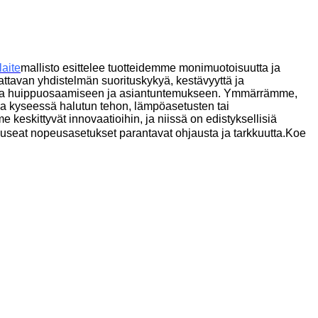
laite
mallisto esittelee tuotteidemme monimuotoisuutta ja
mattavan yhdistelmän suorituskykyä, kestävyyttä ja
ista huippuosaamiseen ja asiantuntemukseen.
Ymmärrämme,
ipa kyseessä halutun tehon, lämpöasetusten tai
keskittyvät innovaatioihin, ja niissä on edistyksellisiä
a useat nopeusasetukset parantavat ohjausta ja tarkkuutta.Koe