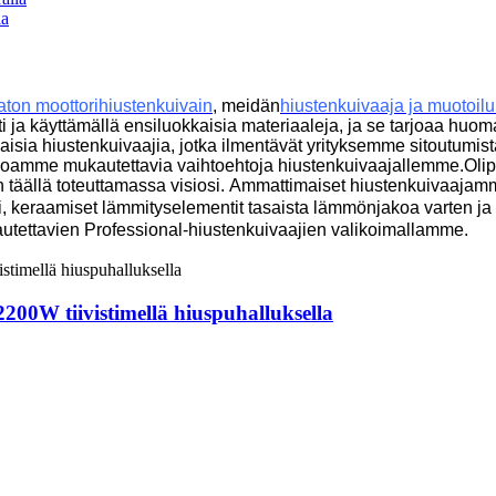
la
aton moottorihiustenkuivain
, meidän
hiustenkuivaaja ja muotoilu
 ja käyttämällä ensiluokkaisia ​​materiaaleja, ja se tarjoaa huo
isia ​​hiustenkuivaajia, jotka ilmentävät yrityksemme sitoutum
i tarjoamme mukautettavia vaihtoehtoja hiustenkuivaajallemme.Ol
täällä toteuttamassa visiosi.
Ammattimaiset hiustenkuivaajamme 
si, keraamiset lämmityselementit tasaista lämmönjakoa varten j
utettavien Professional-hiustenkuivaajien valikoimallamme.
200W tiivistimellä hiuspuhalluksella