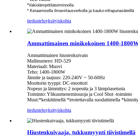
*Vakiolämpötilatoiminnolla
* Keraamisella ilmavirtausverkolla ja kauko-infrapunasäteillä
tiedustelu
yksityiskohta
Ammattimainen minikokoinen 1400-1800W 
Ammattimainen hiustenkuivain
Mallinumero: HD-529
Materiaali: Muovi
Teho: 1400-1800W
Jännite ja taajuus: 220-240V ~ 50-60Hz
Moottorin tyyppi: DC-moottori
Nopeus ja lämmitys: 2 nopeutta ja 3 lämpöasetusta
Toiminto: Ylikuumenemissuoja ja Cool Shot -toiminto
Muut:*keskittimellä *irrotettavalla suodattimella *kiinnit
tiedustelu
yksityiskohta
Hiustenkuivaaja, tukkumyynti tiivistimellä