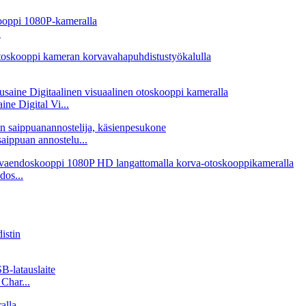
.
ne Digital Vi...
aippuan annostelu...
dos...
Char...