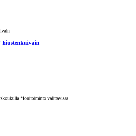
hiustenkuivain
yskoukulla *Ionitoiminto valittavissa