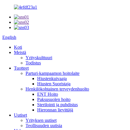
English
Koti
Meistä
Yrityskulttuuri
Todistus
Tuotteet
Parturi-kampaamon hoitolaite
Hiustenkuivaaja
Hiusten Suoristaja
Henkilökohtainen terveydenhuolto
ENT Hoito
Paksusuolen hoito
Sterilointi ja puhdistus
Hieronnan lievittäjä
Uutiset
Yrityksen uutiset
Teollisuuden uutisia