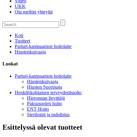
Video
UKK
Ota meihin yhteyttä
Koti
Tuotteet
Parturi-kampaamon hoitolaite
Hiustenkuivaaja
Luokat
Parturi-kampaamon hoitolaite
Hiustenkuivaaja
Hiusten Suoristaja
Henkilökohtainen terveydenhuolto
Hieronnan lievittäjä
Paksusuolen hoito
ENT Hoito
Sterilointi ja puhdistus
Esittelyssä olevat tuotteet