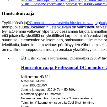
Visual Otoscope korvavahan poistosarjat 1080P-kameral
Hiustenkuivaaja
Tyylikkäästä ja
DC-moottorilla varustettu hiustenkuivaaja
to
harj
monipuolisuutta.Jokainen hiustenkuivain on valmistettu tarkasti
tyyliä.Olemme valtavan ylpeitä voidessamme tarjota ammattima
että jokaisella yksilöllä on yksilölliset tarpeet, minkä vuoks
suunnitteluelementtien valitseminen, omistautunut tiimimme on 
tekniikoita, kuten ioni-ilmavirtaus pörröisyyden vähentämisek
ammatillinen huippuosaamista ja omaksu yksilöllisyytesi muka
Hiustenkuivaaja Professional DC-moottori 2
Mallinumero: HD-521
Materiaali: Muovi
Teho: 1800-2200W
Jännite ja taajuus: 220-240V ~ 50-60Hz
Moottorin tyyppi: DC-moottori
Nopeus ja lämmitys: 2 nopeutta ja 3 lämpöasetusta
Toiminto: Ylikuumenemissuoja ja Cool Shot -toiminto
Muut: