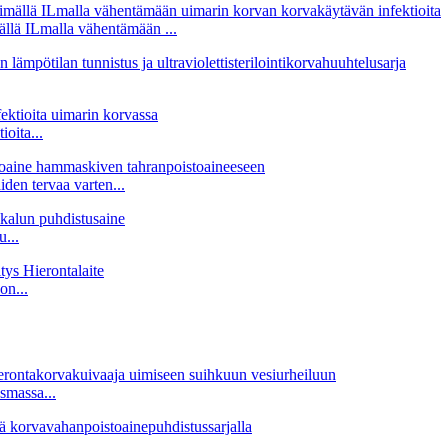
llä ILmalla vähentämään ...
oita...
en tervaa varten...
...
on...
smassa...