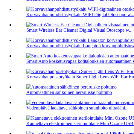
Korvavahanpuhdistustyökalu WIFI Digital Otoscope w..
Smart Wireless Ear Cleaner Digital Visual Otoscope w...
Korvavahanpuhdistustyökalu Langaton korvanpuhdistusai
Smart Auto kosketusvapaa kotitalouksien automaattinen s
Korvavahanpoistotyökalu Super Light Lens WiFi Ear En
Automaattinen sähköinen peräruiske polttimo
Vedenpitävä ladattava sähköinen suunhoito ultraääni...
Kannettava elektroninen sterilointilaite Mini Ozone USB 