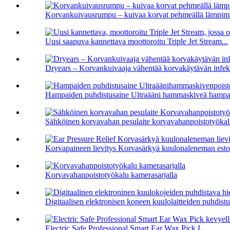
Korvankuivausrumpu – kuivaa korvat pehmeällä lämpimä
Uusi saapuva kannettava moottoroitu Triple Jet Stream...
Dryears – Korvankuivaaja vähentää korvakäytävän infekti
Hampaiden puhdistusaine Ultraääni hammaskiveä hampaid
Sähköinen korvavahan pesulaite korvavahanpoistotyökalu
Korvapaineen lievitys Korvasärkyä kuulonaleneman esto
Korvavahanpoistotyökalu kamerasarjalla
Digitaalisen elektronisen koneen kuulolaitteiden puhdistu
Electric Safe Professional Smart Ear Wax Pick L...