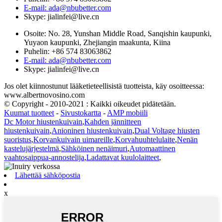
E-mail: ada@nbubetter.com
Skype: jialinfei@live.cn
Osoite: No. 28, Yunshan Middle Road, Sanqishin kaupunki,
Yuyaon kaupunki, Zhejiangin maakunta, Kiina
Puhelin: +86 574 83063862
E-mail: ada@nbubetter.com
Skype: jialinfei@live.cn
Jos olet kiinnostunut lääketieteellisistä tuotteista, käy osoitteessa:
www.albertnovosino.com
© Copyright - 2010-2021 : Kaikki oikeudet pidätetään.
Kuumat tuotteet
-
Sivustokartta
-
AMP mobiili
Dc Motor hiustenkuivain
,
Kahden jännitteen
hiustenkuivain
,
Anioninen hiustenkuivain
,
Dual Voltage hiusten
suoristus
,
Korvankuivain uimareille
,
Korvahuuhtelulaite
,
Nenän
kastelujärjestelmä
,
Sähköinen nenäimuri
,
Automaattinen
vaahtosaippua-annostelija
,
Ladattavat kuulolaitteet
,
Lähettää sähköpostia
x