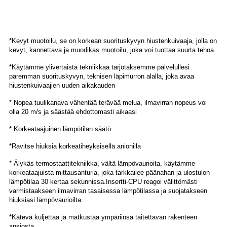
*Kevyt muotoilu, se on korkean suorituskyvyn hiustenkuivaaja, jolla on
kevyt, kannettava ja muodikas muotoilu, joka voi tuottaa suurta tehoa.
*Käytämme ylivertaista tekniikkaa tarjotaksemme palvelullesi
paremman suorituskyvyn, teknisen läpimurron alalla, joka avaa
hiustenkuivaajien uuden aikakauden
* Nopea tuulikanava vähentää terävää melua, ilmavirran nopeus voi
olla 20 m/s ja säästää ehdottomasti aikaasi
* Korkeataajuinen lämpötilan säätö
*Ravitse hiuksia korkeatiheyksisellä anionilla
* Älykäs termostaattitekniikka, vältä lämpövaurioita, käytämme
korkeataajuista mittausanturia, joka tarkkailee päänahan ja ulostulon
lämpötilaa 30 kertaa sekunnissa.Insertti-CPU reagoi välittömästi
varmistaakseen ilmavirran tasaisessa lämpötilassa ja suojatakseen
hiuksiasi lämpövaurioilta.
*Kätevä kuljettaa ja matkustaa ympäriinsä taitettavan rakenteen
ansiosta