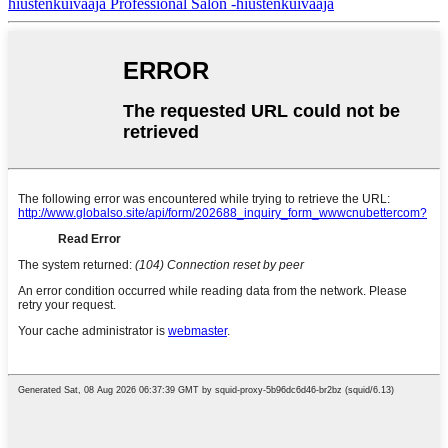
hiustenkuivaaja Professional Salon -hiustenkuivaaja