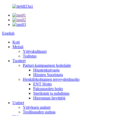
English
Koti
Meistä
Yrityskulttuuri
Todistus
Tuotteet
Parturi-kampaamon hoitolaite
Hiustenkuivaaja
Hiusten Suoristaja
Henkilökohtainen terveydenhuolto
ENT Hoito
Paksusuolen hoito
Sterilointi ja puhdistus
Hieronnan lievittäjä
Uutiset
Yrityksen uutiset
Teollisuuden uutisia