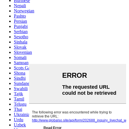
Burmese
Nepali
Norwegian
Pashto
Persian
Punjabi
Serbian
Sesotho
Sinhala
Slovak
Slovenian
Somali
Samoan
Scots Gaelic
Shona
Sindhi
Sundanese
Swahili
Tajik
Tamil
Telugu
Thai
Ukrainian
Urdu
Uzbek