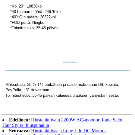
*Kpl 20": 10838kpl
*40 tuuman määrä: 24676 kpl
*40'HQ:n määrä: 26322kpl
*FOB-portti: Ningbo
*Toimitusaika: 35-45 päivää
Maksu & Toimitus
Maksutapa: 30 % T/T etukäteen ja saldo maksetaan B/L-kopiota,
PayPalia, L/C:tä vastaan.
Toimitustiedot: 35-45 päivän kuluessa tilauksen vahvistamisesta.
Edellinen:
Hiustenkuivain 2200W AC-moottori Ionic Salon
Hair Styler -hiuspuhallin
Seuraava:
Hiustenkuivaaja Long Life DC Motor -