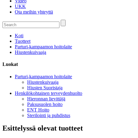
Video
UKK
Ota meihin yhteyttä
Koti
Tuotteet
Parturi-kampaamon hoitolaite
Hiustenkuivaaja
Luokat
Parturi-kampaamon hoitolaite
Hiustenkuivaaja
Hiusten Suoristaja
Henkilökohtainen terveydenhuolto
Hieronnan lievittäjä
Paksusuolen hoito
ENT Hoito
Sterilointi ja puhdistus
Esittelyssä olevat tuotteet