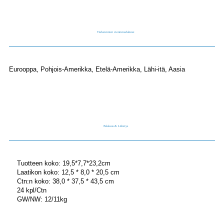
Tärkeimmät vientimarkkinat
Eurooppa, Pohjois-Amerikka, Etelä-Amerikka, Lähi-itä, Aasia
Pakkaus & Lähetys
Tuotteen koko: 19,5*7,7*23,2cm
Laatikon koko: 12,5 * 8,0 * 20,5 cm
Ctn:n koko: 38,0 * 37,5 * 43,5 cm
24 kpl/Ctn
GW/NW: 12/11kg