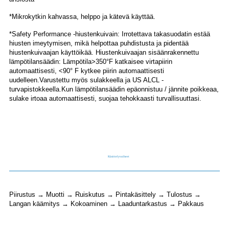
*Mikrokytkin kahvassa, helppo ja kätevä käyttää.
*Safety Performance -hiustenkuivain: Irrotettava takasuodatin estää
hiusten imeytymisen, mikä helpottaa puhdistusta ja pidentää
hiustenkuivaajan käyttöikää. Hiustenkuivaajan sisäänrakennettu
lämpötilansäädin: Lämpötila>350°F katkaisee virtapiirin
automaattisesti, <90° F kytkee piirin automaattisesti
uudelleen.Varustettu myös sulakkeella ja US ALCL -
turvapistokkeella.Kun lämpötilansäädin epäonnistuu / jännite poikkeaa,
sulake irtoaa automaattisesti, suojaa tehokkaasti turvallisuuttasi.
Käsittelyvaiheet
Piirustus → Muotti → Ruiskutus → Pintakäsittely → Tulostus →
Langan käämitys → Kokoaminen → Laaduntarkastus → Pakkaus