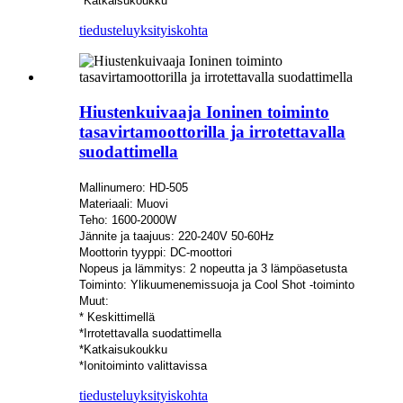
*Katkaisukoukku
tiedustelu
yksityiskohta
Hiustenkuivaaja Ioninen toiminto
tasavirtamoottorilla ja irrotettavalla
suodattimella
Mallinumero: HD-505
Materiaali: Muovi
Teho: 1600-2000W
Jännite ja taajuus: 220-240V 50-60Hz
Moottorin tyyppi: DC-moottori
Nopeus ja lämmitys: 2 nopeutta ja 3 lämpöasetusta
Toiminto: Ylikuumenemissuoja ja Cool Shot -toiminto
Muut:
* Keskittimellä
*Irrotettavalla suodattimella
*Katkaisukoukku
*Ionitoiminto valittavissa
tiedustelu
yksityiskohta