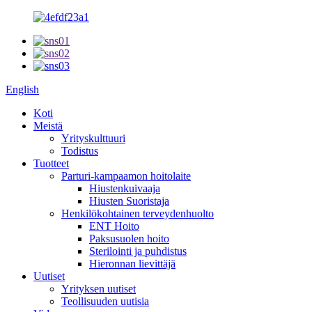
English
Koti
Meistä
Yrityskulttuuri
Todistus
Tuotteet
Parturi-kampaamon hoitolaite
Hiustenkuivaaja
Hiusten Suoristaja
Henkilökohtainen terveydenhuolto
ENT Hoito
Paksusuolen hoito
Sterilointi ja puhdistus
Hieronnan lievittäjä
Uutiset
Yrityksen uutiset
Teollisuuden uutisia