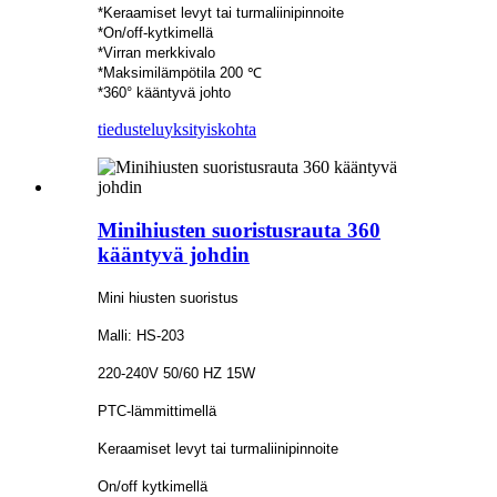
*Keraamiset levyt tai turmaliinipinnoite
*On/off-kytkimellä
*Virran merkkivalo
*Maksimilämpötila 200 ℃
*360° kääntyvä johto
tiedustelu
yksityiskohta
Minihiusten suoristusrauta 360
kääntyvä johdin
Mini hiusten suoristus
Malli: HS-203
220-240V 50/60 HZ 15W
PTC-lämmittimellä
Keraamiset levyt tai turmaliinipinnoite
On/off kytkimellä