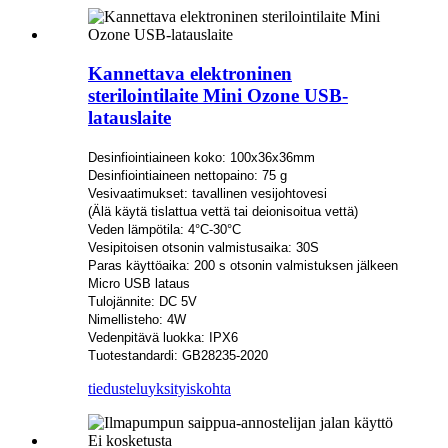
Kannettava elektroninen
sterilointilaite Mini Ozone USB-
latauslaite
Desinfiointiaineen koko: 100x36x36mm
Desinfiointiaineen nettopaino: 75 g
Vesivaatimukset: tavallinen vesijohtovesi
(Älä käytä tislattua vettä tai deionisoitua vettä)
Veden lämpötila: 4°C-30°C
Vesipitoisen otsonin valmistusaika: 30S
Paras käyttöaika: 200 s otsonin valmistuksen jälkeen
Micro USB lataus
Tulojännite: DC 5V
Nimellisteho: 4W
Vedenpitävä luokka: IPX6
Tuotestandardi: GB28235-2020
tiedustelu
yksityiskohta