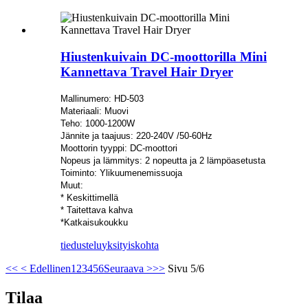
Hiustenkuivain DC-moottorilla Mini
Kannettava Travel Hair Dryer
Mallinumero: HD-503
Materiaali: Muovi
Teho: 1000-1200W
Jännite ja taajuus: 220-240V /50-60Hz
Moottorin tyyppi: DC-moottori
Nopeus ja lämmitys: 2 nopeutta ja 2 lämpöasetusta
Toiminto: Ylikuumenemissuoja
Muut:
* Keskittimellä
* Taitettava kahva
*Katkaisukoukku
tiedustelu
yksityiskohta
<<
< Edellinen
1
2
3
4
5
6
Seuraava >
>>
Sivu 5/6
Tilaa