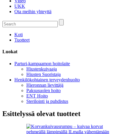
Video
UKK
Ota meihin yhteyttä
Koti
Tuotteet
Luokat
Parturi-kampaamon hoitolaite
Hiustenkuivaaja
Hiusten Suoristaja
Henkilökohtainen terveydenhuolto
Hieronnan lievittäjä
Paksusuolen hoito
ENT Hoito
Sterilointi ja puhdistus
Esittelyssä olevat tuotteet