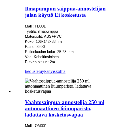
Ilmapumpun saippua-annostelijan
jalan käyttö Ei kosketusta
Malli: FD001
Työtila: ilmapumppu
Materiaalit: ABS+PVC
Koko: 106x142x83mm
Paino: 320G
Pullonkaulan koko: 25-28 mm
Väri: Koboltinsininen
Putken pituus: 2m
tiedustelu
yksityiskohta
Vaahtosaippua-annostelija 250 ml
automaattinen litiumparisto,
ladattava kosketusvapaa
Malli: QM001