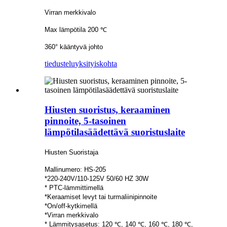
Virran merkkivalo
Max lämpötila 200 ℃
360° kääntyvä johto
tiedustelu
yksityiskohta
Hiusten suoristus, keraaminen
pinnoite, 5-tasoinen
lämpötilasäädettävä suoristuslaite
Hiusten Suoristaja
Mallinumero: HS-205
*220-240V/110-125V 50/60 HZ 30W
* PTC-lämmittimellä
*Keraamiset levyt tai turmaliinipinnoite
*On/off-kytkimellä
*Virran merkkivalo
* Lämmitysasetus: 120 ℃, 140 ℃, 160 ℃, 180 ℃,