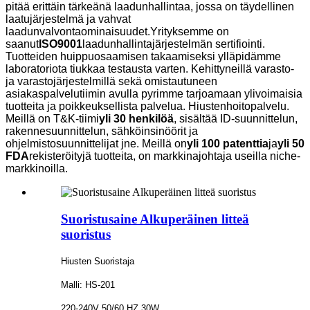
pitää erittäin tärkeänä laadunhallintaa, jossa on täydellinen
laatujärjestelmä ja vahvat
laadunvalvontaominaisuudet.Yrityksemme on
saanut
ISO9001
laadunhallintajärjestelmän sertifiointi.
Tuotteiden huippuosaamisen takaamiseksi ylläpidämme
laboratoriota tiukkaa testausta varten.
Kehittyneillä varasto-
ja varastojärjestelmillä sekä omistautuneen
asiakaspalvelutiimin avulla pyrimme tarjoamaan ylivoimaisia
​​tuotteita ja poikkeuksellista palvelua.
Hiustenhoitopalvelu.
Meillä on T&K-tiimi
yli 30 henkilöä
, sisältää ID-suunnittelun,
rakennesuunnittelun, sähköinsinöörit ja
ohjelmistosuunnittelijat jne. Meillä on
yli 100 patenttia
ja
yli 50
FDA
rekisteröityjä tuotteita, on markkinajohtaja useilla niche-
markkinoilla.
Suoristusaine Alkuperäinen litteä
suoristus
Hiusten Suoristaja
Malli: HS-201
220-240V 50/60 HZ 30W