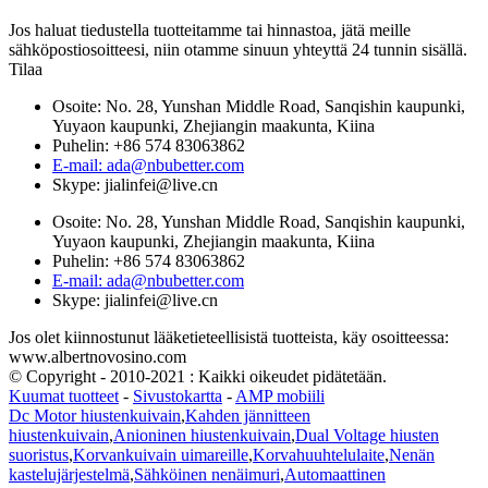
Jos haluat tiedustella tuotteitamme tai hinnastoa, jätä meille
sähköpostiosoitteesi, niin otamme sinuun yhteyttä 24 tunnin sisällä.
Tilaa
Osoite: No. 28, Yunshan Middle Road, Sanqishin kaupunki,
Yuyaon kaupunki, Zhejiangin maakunta, Kiina
Puhelin: +86 574 83063862
E-mail: ada@nbubetter.com
Skype: jialinfei@live.cn
Osoite: No. 28, Yunshan Middle Road, Sanqishin kaupunki,
Yuyaon kaupunki, Zhejiangin maakunta, Kiina
Puhelin: +86 574 83063862
E-mail: ada@nbubetter.com
Skype: jialinfei@live.cn
Jos olet kiinnostunut lääketieteellisistä tuotteista, käy osoitteessa:
www.albertnovosino.com
© Copyright - 2010-2021 : Kaikki oikeudet pidätetään.
Kuumat tuotteet
-
Sivustokartta
-
AMP mobiili
Dc Motor hiustenkuivain
,
Kahden jännitteen
hiustenkuivain
,
Anioninen hiustenkuivain
,
Dual Voltage hiusten
suoristus
,
Korvankuivain uimareille
,
Korvahuuhtelulaite
,
Nenän
kastelujärjestelmä
,
Sähköinen nenäimuri
,
Automaattinen