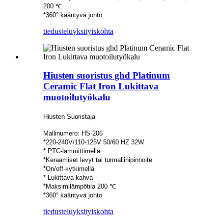
200 ℃
*360° kääntyvä johto
tiedustelu
yksityiskohta
Hiusten suoristus ghd Platinum
Ceramic Flat Iron Lukittava
muotoilutyökalu
Hiusten Suoristaja
Mallinumero: HS-206
*220-240V/110-125V 50/60 HZ 32W
* PTC-lämmittimellä
*Keraamiset levyt tai turmaliinipinnoite
*On/off-kytkimellä
* Lukittava kahva
*Maksimilämpötila 200 ℃
*360° kääntyvä johto
tiedustelu
yksityiskohta