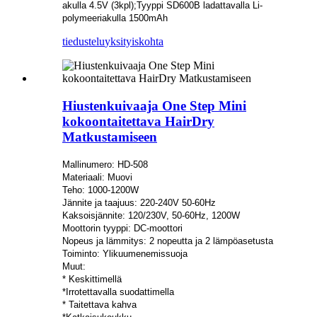
akulla 4.5V (3kpl);Tyyppi SD600B ladattavalla Li-
polymeeriakulla 1500mAh
tiedustelu
yksityiskohta
Hiustenkuivaaja One Step Mini
kokoontaitettava HairDry
Matkustamiseen
Mallinumero: HD-508
Materiaali: Muovi
Teho: 1000-1200W
Jännite ja taajuus: 220-240V 50-60Hz
Kaksoisjännite: 120/230V, 50-60Hz, 1200W
Moottorin tyyppi: DC-moottori
Nopeus ja lämmitys: 2 nopeutta ja 2 lämpöasetusta
Toiminto: Ylikuumenemissuoja
Muut:
* Keskittimellä
*Irrotettavalla suodattimella
* Taitettava kahva