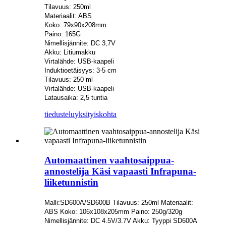
Tilavuus: 250ml
Materiaalit: ABS
Koko: 79x90x208mm
Paino: 165G
Nimellisjännite: DC 3,7V
Akku: Litiumakku
Virtalähde: USB-kaapeli
Induktioetäisyys: 3-5 cm
Tilavuus: 250 ml
Virtalähde: USB-kaapeli
Latausaika: 2,5 tuntia
tiedustelu
yksityiskohta
Automaattinen vaahtosaippua-
annostelija Käsi vapaasti Infrapuna-
liiketunnistin
Malli:SD600A/SD600B Tilavuus: 250ml Materiaalit:
ABS Koko: 106x108x205mm Paino: 250g/320g
Nimellisjännite: DC 4.5V/3.7V Akku: Tyyppi SD600A