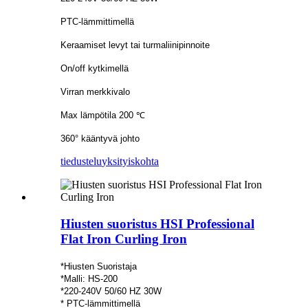
PTC-lämmittimellä
Keraamiset levyt tai turmaliinipinnoite
On/off kytkimellä
Virran merkkivalo
Max lämpötila 200 ℃
360° kääntyvä johto
tiedustelu
yksityiskohta
Hiusten suoristus HSI Professional
Flat Iron Curling Iron
*Hiusten Suoristaja
*Malli: HS-200
*220-240V 50/60 HZ 30W
* PTC-lämmittimellä