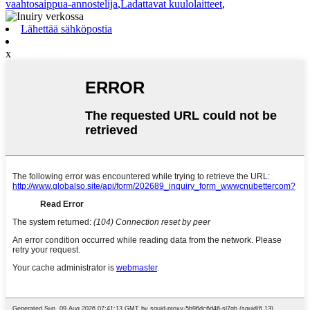
vaahtosaippua-annostelija
,
Ladattavat kuulolaitteet
,
Lähettää sähköpostia
x