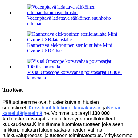
Vedenpitävä ladattava sähköinen suunhoito
ultraääni...
Kannettava elektroninen sterilointilaite Mini
Ozone USB Char...
Visual Otoscope korvavahan poistosarjat 1080P-
kameralla
Tuotteet
Päätuotteemme ovat hiustenkuivain, hiusten
suoristimet,
Korvahuuhtelukone
,
korvakuivain
ja
Nenän
kastelujärjestelmä
jne. Voimme tuottaa
yli 100 000
kpl
hiustenkuivaajat ja muut terveydenhuoltotuotteet
kuukaudessa.Kiinnitämme huomiota tuotteen jokaiseen
linkkiin, mukaan lukien raaka-aineiden valinta,
ruiskuvaluprosessi ja tuotteen toimintatestaus.
Yrityksemme